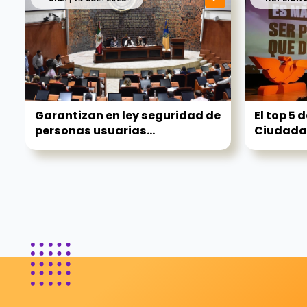
Garantizan en ley seguridad de
El top 5
personas usuarias...
Ciudadan