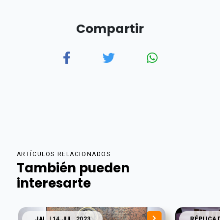
Compartir
ARTÍCULOS RELACIONADOS
También pueden
interesarte
JAL.
| 14 JUL. 2023
RÉPLICA 