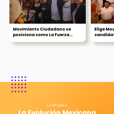
Movimiento Ciudadano se
Elige Mo
posiciona como La Fuerza...
candidat
LOGREMOS
La Evolución Mexicana