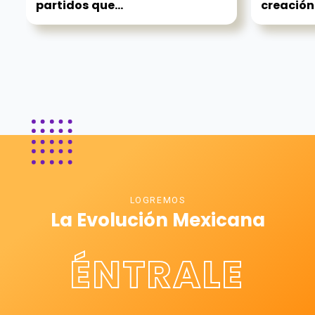
partidos que...
creación
LOGREMOS
La Evolución Mexicana
ÉNTRALE