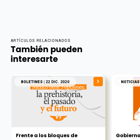
ARTÍCULOS RELACIONADOS
También pueden
interesarte
BOLETINES
| 22 DIC. 2020
NOTICIAS
Frente a los bloques de
Gobierno