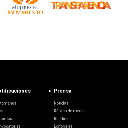
tificaciones
Prensa
ctámenes
Noticias
isos
Réplica de medios
uerdos
Boletines
nvocatorias
Editoriales