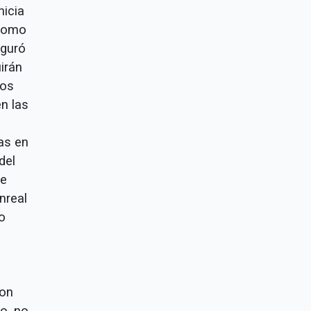
nicia
 como
eguró
irán
nos
en las
as en
del
de
nreal
o
con
o, no