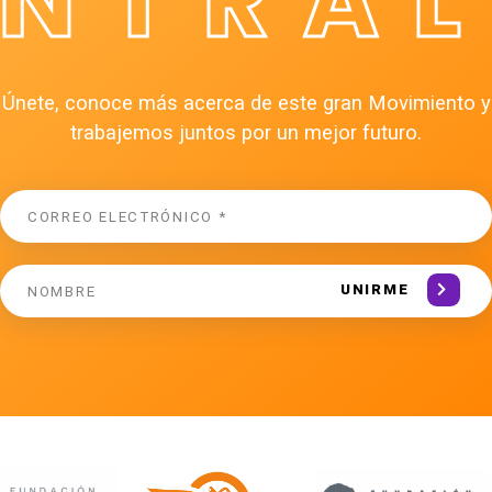
ÉNTRAL
Únete, conoce más acerca de este gran Movimiento y
trabajemos juntos por un mejor futuro.
UNIRME