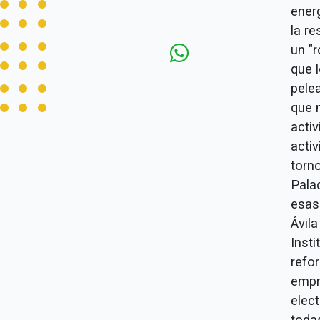
energ
la re
un "
que 
pele
que n
activ
acti
torn
Pala
esas
Ávila
Inst
refor
empre
elec
toda