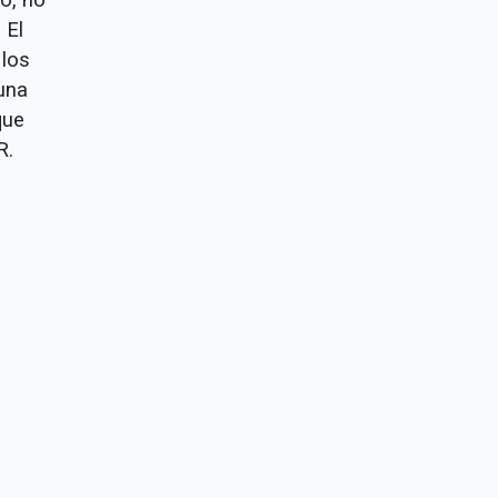
 El
 los
buna
que
R.