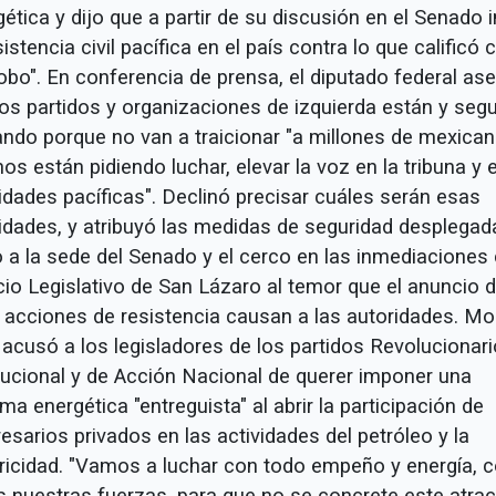
ética y dijo que a partir de su discusión en el Senado i
sistencia civil pacífica en el país contra lo que calificó
robo". En conferencia de prensa, el diputado federal as
los partidos y organizaciones de izquierda están y segu
ando porque no van a traicionar "a millones de mexica
os están pidiendo luchar, elevar la voz en la tribuna y 
idades pacíficas". Declinó precisar cuáles serán esas
vidades, y atribuyó las medidas de seguridad desplegad
o a la sede del Senado y el cerco en las inmediaciones 
cio Legislativo de San Lázaro al temor que el anuncio 
 acciones de resistencia causan a las autoridades. Mo
 acusó a los legisladores de los partidos Revolucionari
itucional y de Acción Nacional de querer imponer una
ma energética "entreguista" al abrir la participación de
sarios privados en las actividades del petróleo y la
tricidad. "Vamos a luchar con todo empeño y energía, 
s nuestras fuerzas, para que no se concrete este atrac