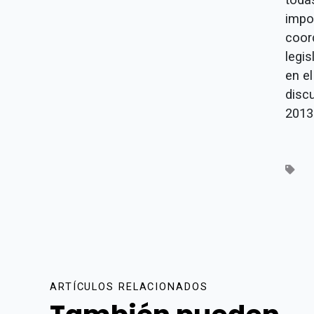
impo
coor
legi
en e
disc
2013
ARTÍCULOS RELACIONADOS