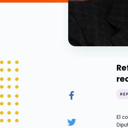
Re
re
RÉ
El c
Diput