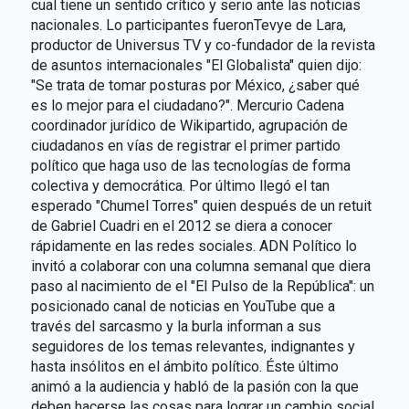
cual tiene un sentido crítico y serio ante las noticias
nacionales. Lo participantes fueronTevye de Lara,
productor de Universus TV y co-fundador de la revista
de asuntos internacionales "El Globalista" quien dijo:
"Se trata de tomar posturas por México, ¿saber qué
es lo mejor para el ciudadano?". Mercurio Cadena
coordinador jurídico de Wikipartido, agrupación de
ciudadanos en vías de registrar el primer partido
político que haga uso de las tecnologías de forma
colectiva y democrática. Por último llegó el tan
esperado "Chumel Torres" quien después de un retuit
de Gabriel Cuadri en el 2012 se diera a conocer
rápidamente en las redes sociales. ADN Político lo
invitó a colaborar con una columna semanal que diera
paso al nacimiento de el "El Pulso de la República": un
posicionado canal de noticias en YouTube que a
través del sarcasmo y la burla informan a sus
seguidores de los temas relevantes, indignantes y
hasta insólitos en el ámbito político. Éste último
animó a la audiencia y habló de la pasión con la que
deben hacerse las cosas para lograr un cambio social