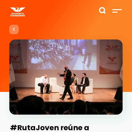
#RutaJoven reúne a