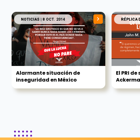
NOTICIAS
| 8 OCT. 2014
RÉPLICA 
Alarmante situación de
El PRI de
inseguridad en México
Ackerm