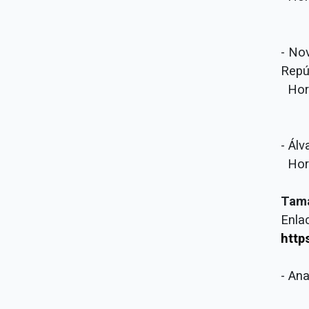
- No
Repú
Hora
- Ál
Hora
Tama
Enla
http
- Ana