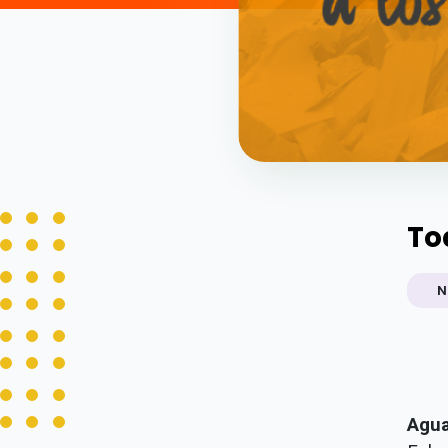
To
N
Agua