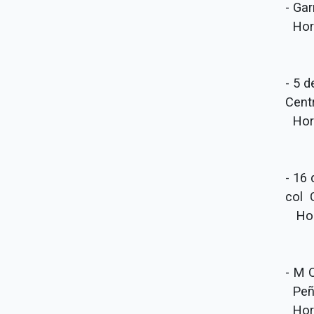
- Gar
Hora
- 5 d
Cent
Hora
- 16
col 
Hora
- M 
Peñ
Hora