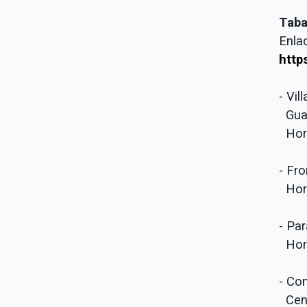
Tab
Enla
http
- Vi
Guad
Hora
- Fro
Hora
- Par
Hora
- Co
Cen