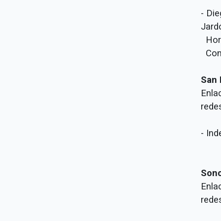
- Di
Jard
Hora
Cont
San 
Enla
rede
- In
Son
Enla
rede