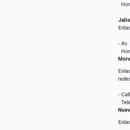
Hora
Jali
Enla
- Av
Hora
More
Enla
rede
- Ca
Telé
Nuev
Enla