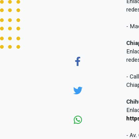
Enla
rede
- Ma
Chia
Enla
rede
- Cal
Chia
Chih
Enla
http
- Av