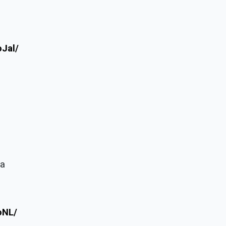
Jal/
ca
oNL/