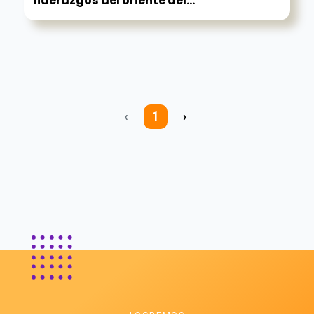
liderazgos del oriente del...
‹
1
›