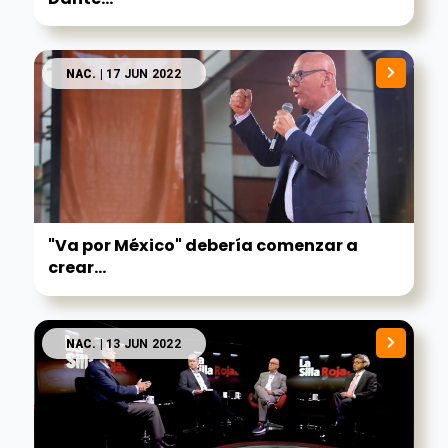
NAC.
| 17 JUN 2022
"Va por México" debería comenzar a
crear...
NAC.
| 13 JUN 2022