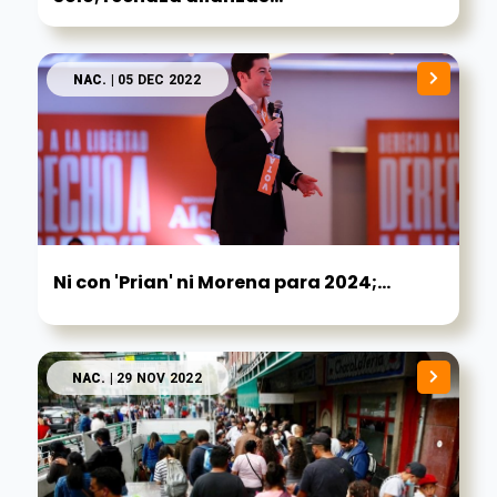
NAC.
| 05 DEC 2022
Ni con 'Prian' ni Morena para 2024;...
NAC.
| 29 NOV 2022