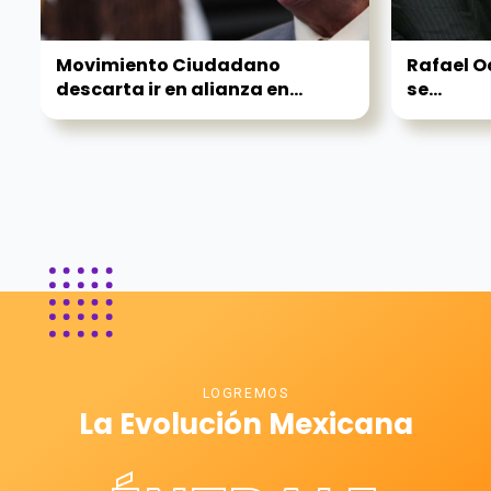
Movimiento Ciudadano
Rafael Oc
descarta ir en alianza en...
se...
LOGREMOS
La Evolución Mexicana