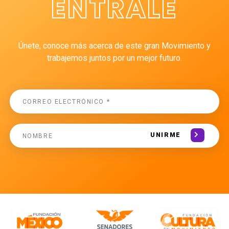
ÉNTRALE
Únete, conoce más acerca de este gran Movimiento y
trabajemos juntos por un mejor futuro.
UNIRME