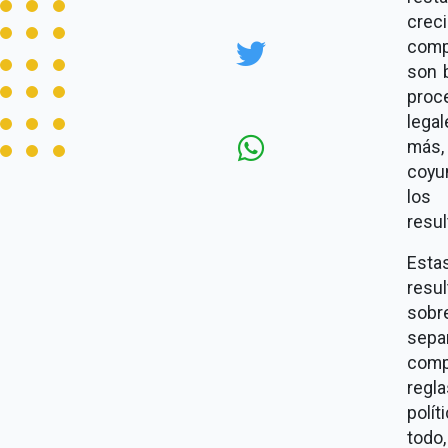
crec
comp
son 
proc
legal
más,
coyu
los 
resul
Esta
resul
sobr
sepa
comp
regl
polí
todo