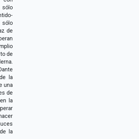
 sólo
ntido-
 sólo
az de
peran
mplio
nto de
erna.
Dante
de la
de una
les de
 en la
perar
 hacer
cauces
de la