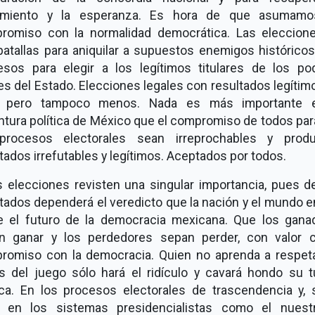
imiento y la esperanza. Es hora de que asumam
romiso con la normalidad democrática. Las eleccion
batallas para aniquilar a supuestos enemigos históricos
esos para elegir a los legítimos titulares de los po
es del Estado. Elecciones legales con resultados legítim
 pero tampoco menos. Nada es más importante 
ntura política de México que el compromiso de todos par
procesos electorales sean irreprochables y prod
tados irrefutables y legítimos. Aceptados por todos.
s elecciones revisten una singular importancia, pues d
tados dependerá el veredicto que la nación y el mundo 
e el futuro de la democracia mexicana. Que los gana
n ganar y los perdedores sepan perder, con valor ci
romiso con la democracia. Quien no aprenda a respeta
as del juego sólo hará el ridículo y cavará hondo su 
tica. En los procesos electorales de trascendencia y, 
, en los sistemas presidencialistas como el nuestr