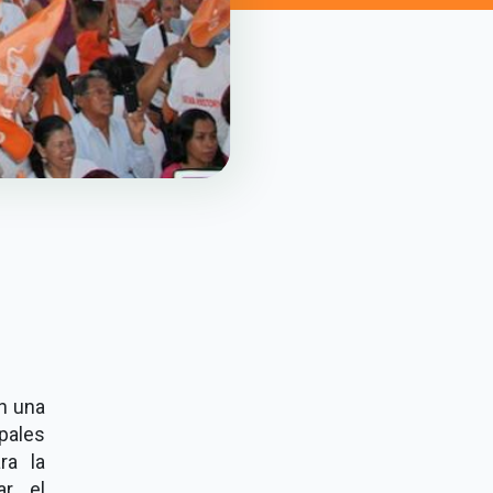
en una
pales
ra la
ar el