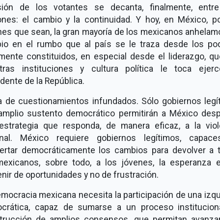
sión de los votantes se decanta, finalmente, entr
ones: el cambio y la continuidad. Y hoy, en México, po
nes que sean, la gran mayoría de los mexicanos anhelam
io en el rumbo que al país se le traza desde los po
lmente constituidos, en especial desde el liderazgo, qu
tras instituciones y cultura política le toca ejerc
dente de la República.
a de cuestionamientos infundados. Sólo gobiernos legí
amplio sustento democrático permitirán a México desp
estrategia que responda, de manera eficaz, a la viol
inal. México requiere gobiernos legítimos, capac
ertar democráticamente los cambios para devolver a 
mexicanos, sobre todo, a los jóvenes, la esperanza 
nir de oportunidades y no de frustración.
mocracia mexicana necesita la participación de una izq
crática, capaz de sumarse a un proceso institucion
trucción de amplios consensos, que permitan avanza