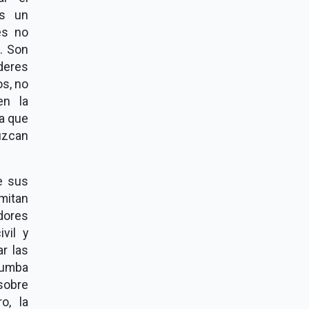
os un
es no
. Son
deres
os, no
en la
a que
uzcan
e sus
emitan
dores
vil y
r las
tumba
sobre
o, la