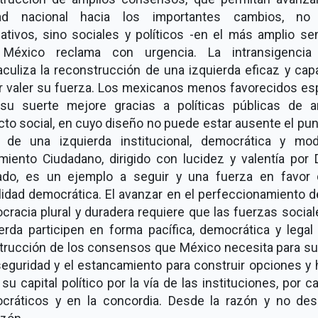
ad nacional hacia los importantes cambios, no
lativos, sino sociales y políticos -en el más amplio se
México reclama con urgencia. La intransigencia
aculiza la reconstrucción de una izquierda eficaz y cap
r valer su fuerza. Los mexicanos menos favorecidos es
su suerte mejore gracias a políticas públicas de a
to social, en cuyo diseño no puede estar ausente el pu
a de una izquierda institucional, democrática y mod
miento Ciudadano, dirigido con lucidez y valentía por 
ado, es un ejemplo a seguir y una fuerza en favor 
lidad democrática. El avanzar en el perfeccionamiento 
racia plural y duradera requiere que las fuerzas socia
erda participen en forma pacífica, democrática y legal
trucción de los consensos que México necesita para su
seguridad y el estancamiento para construir opciones y
 su capital político por la vía de las instituciones, por 
cráticos y en la concordia. Desde la razón y no des