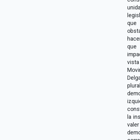
unid
legis
que 
obst
hace
que 
impac
vist
Movi
Delg
plura
democ
izqui
cons
la in
valer
demo