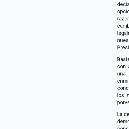
deci
opci
razo
camb
lega
nues
Presi
Bast
con 
una 
crim
conc
los 
porve
La de
demo
cons