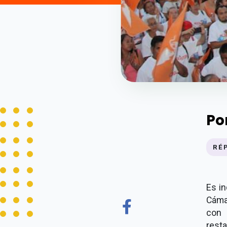
Po
RÉ
Es in
Cáma
con 
rest