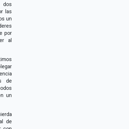
e dos
r las
os un
deres
e por
er al
timos
legar
encia
es de
todos
en un
uierda
al de
r con