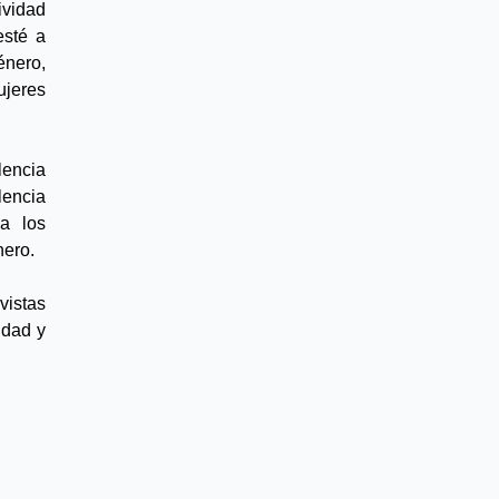
vidad 
sté a 
ero, 
jeres 
encia 
encia 
a los 
nero.
istas 
idad y 