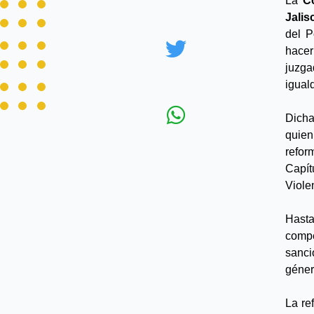
La
 C
Jalis
del P
hacer
juzga
igual
Dicha
quien
refor
Capít
Viole
Hasta
compe
sanci
géner
La re