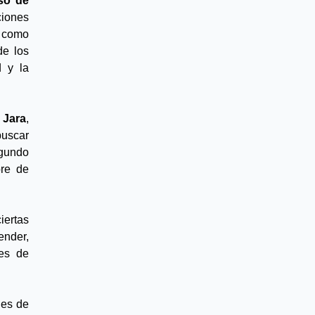
o de 
iones 
 como 
e los 
 y la 
 Jara
, 
uscar 
gundo 
re de 
ertas 
nder, 
es de 
es de 