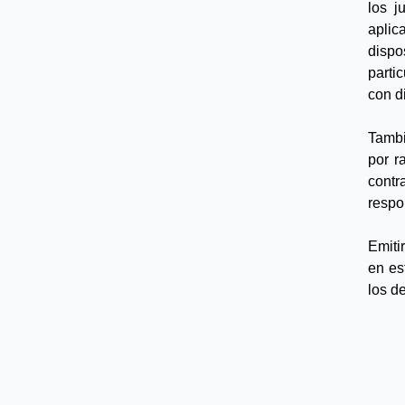
los j
aplic
disp
parti
con d
Tambi
por r
contr
respo
Emiti
en est
los d