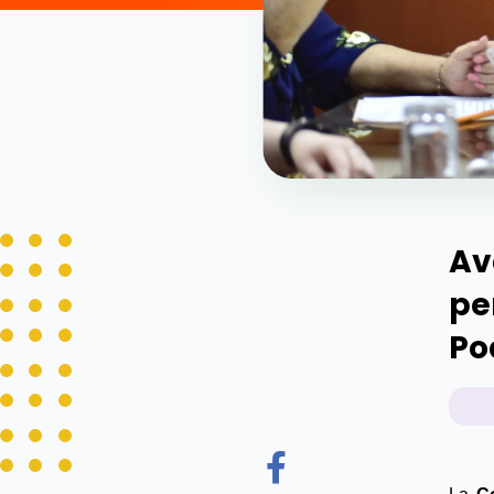
Av
pe
Po