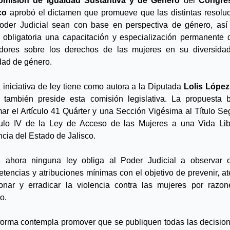
omisión de Igualdad Sustantiva y de Género
 del 
Congres
co
 aprobó el dictamen que promueve que las distintas resoluc
oder Judicial sean con base en perspectiva de género, así
 obligatoria una capacitación y especialización permanente d
dores sobre los derechos de las mujeres en su diversidad
dad de género.
 iniciativa de ley tiene como autora a la Diputada 
Lolis López
 también preside esta comisión legislativa. La propuesta b
mar el Artículo 41 Quárter y una Sección Vigésima al Título Se
ulo IV de la Ley de Acceso de las Mujeres a una Vida Lib
ncia del Estado de Jalisco.
 ahora ninguna ley obliga al Poder Judicial a observar ci
tencias y atribuciones mínimas con el objetivo de prevenir, ate
onar y erradicar la violencia contra las mujeres por razon
o.
forma contempla promover que se publiquen todas las decision