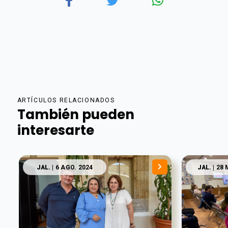
ARTÍCULOS RELACIONADOS
También pueden
interesarte
JAL.
| 6 AGO. 2024
JAL.
| 28 