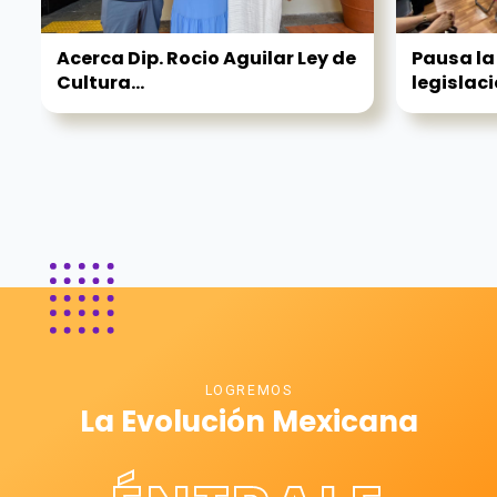
Acerca Dip. Rocio Aguilar Ley de
Pausa la
Cultura...
legislaci
LOGREMOS
La Evolución Mexicana