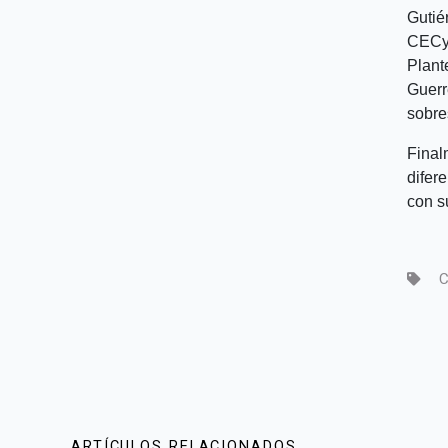
Gutié
CECyT
Plant
Guerr
sobre
Final
difer
con s
C
ARTÍCULOS RELACIONADOS