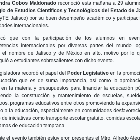
andra Cobos Maldonado
reconoció esta mañana a 29 alumn
io de Estudios Científicos y Tecnológicos del Estado de J
TE Jalisco) por su buen desempeño académico y participac
idades internacionales.
acó que con la participación de los alumnos en even
tencias internacionales por diversas partes del mundo lo
 el nombre de Jalisco y de México en alto, motivo por lo 
nguió a estudiantes sobresalientes con dicho evento.
gisladora recordó el papel del
Poder Legislativo
en la promoc
ucación que es de suma importancia, así como la aprobac
 en la materia y presupuestos para financiar la educación pú
yendo la construcción y mantenimiento de escuelas, suel
ros, programas educativos entre otros promoviendo la expansi
o a la educación, especialmente en comunidades desfavoreci
s de iniciativas como transporte escolar gratuito, comidas escola
amas de educación temprana.
te el evento también estuvieron presentes el Mtro. Alfredo Ale