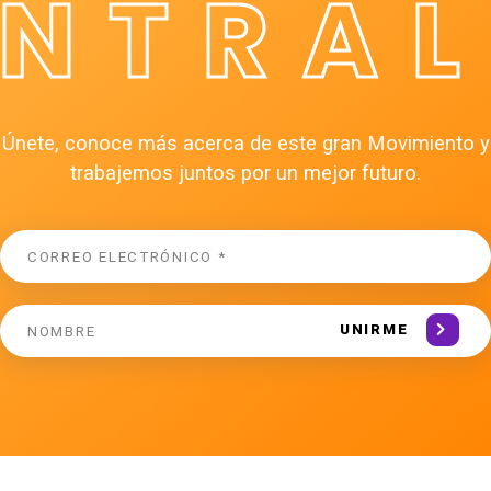
ÉNTRAL
Únete, conoce más acerca de este gran Movimiento y
trabajemos juntos por un mejor futuro.
UNIRME