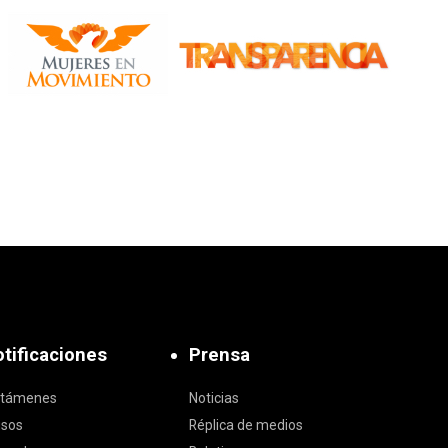
tificaciones
Prensa
ctámenes
Noticias
isos
Réplica de medios