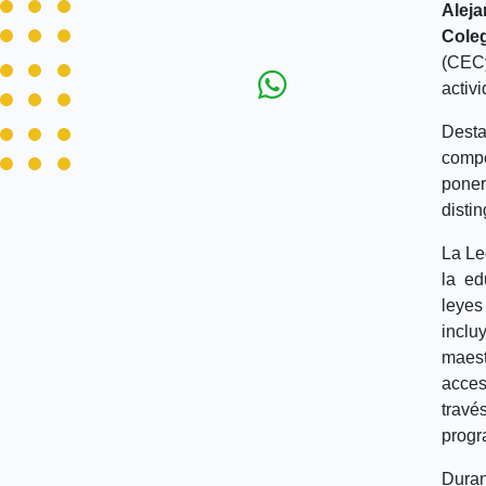
Alej
Coleg
(CECy
activ
Dest
compe
poner
disti
La Le
la ed
leyes
inclu
maest
acces
travé
progr
Duran