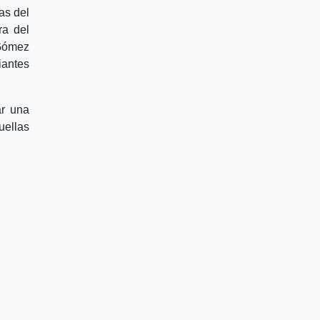
as del
ra del
 Gómez
iantes
ar una
uellas