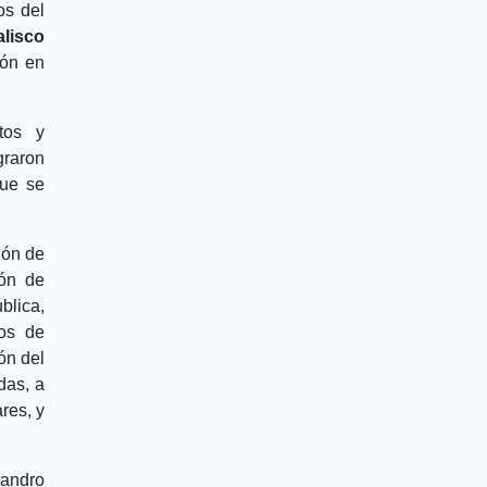
os del
alisco
ión en
tos y
graron
que se
ión de
ión de
blica,
dos de
ón del
das, a
res, y
gandro