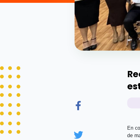
Re
es
En co
de ma