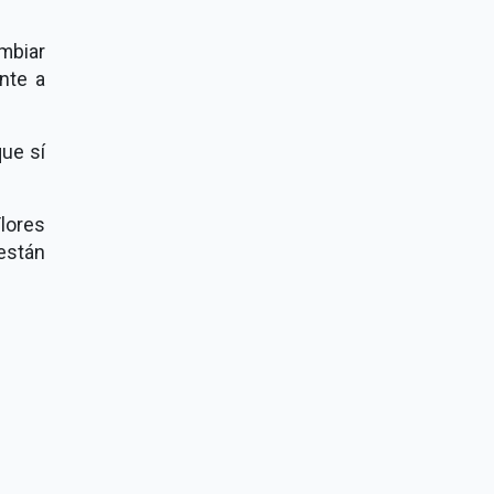
mbiar
nte a
ue sí
lores
están