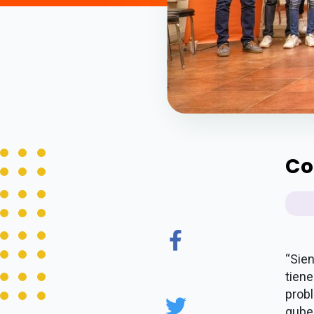
Co
“Sie
tiene
prob
gube