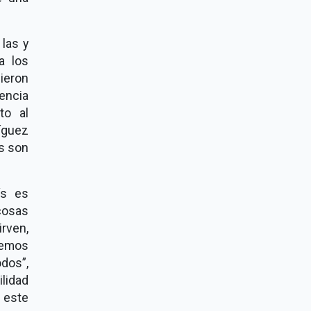
las y
a los
ieron
encia
to al
íguez
s son
ís es
cosas
irven,
remos
odos”,
ilidad
 este