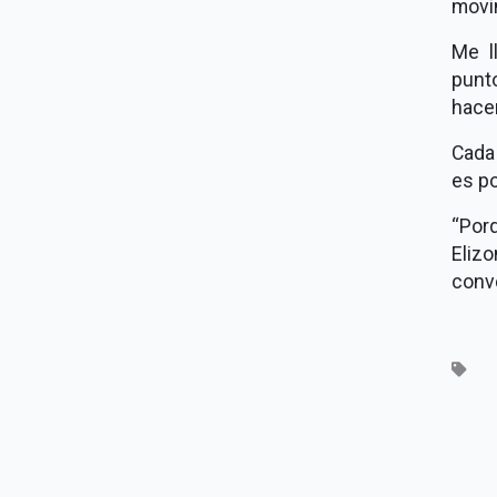
movi
Me l
punt
hacer
Cada
es p
“Por
Eliz
conve