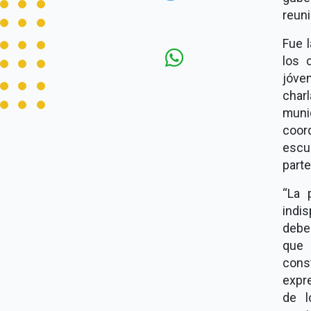
reun
Fue 
los 
jóve
char
muni
coor
escu
parte
“La 
indi
deben
que 
const
expre
de l