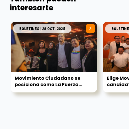
interesarte
BOLETINES
| 28 OCT. 2025
BOLETINE
Movimiento Ciudadano se
Elige Mo
posiciona como La Fuerza...
candidat