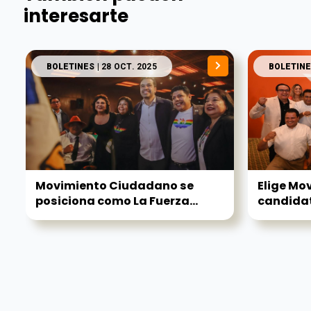
interesarte
BOLETINES
| 28 OCT. 2025
BOLETINE
Movimiento Ciudadano se
Elige Mo
posiciona como La Fuerza...
candidat