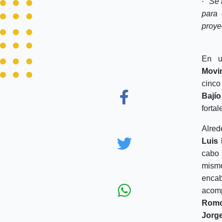
·
Se 
para 
proye
En u
Movi
cinco
Bajío
forta
Alred
Luis 
cabo 
mism
encab
acom
Romo
Jorg