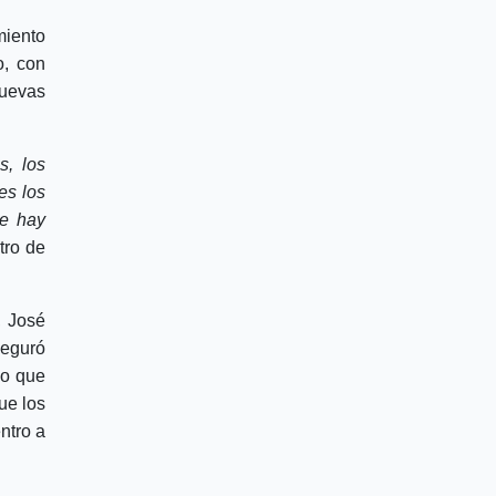
miento
o, con
uevas
s, los
es los
ue hay
tro de
, José
seguró
jo que
ue los
ntro a