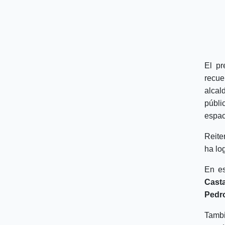
El pr
recue
alcal
públi
espac
Reite
ha lo
En es
Cast
Pedr
Tambi