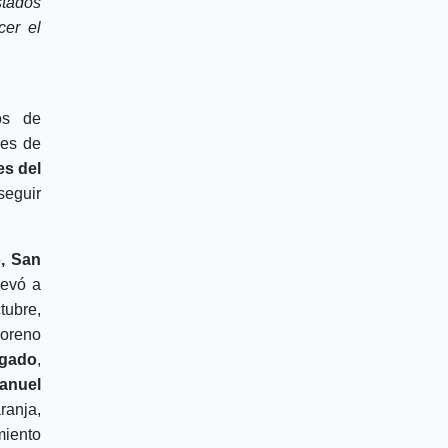
stados
cer el
os de
res de
es del
eguir
o, San
levó a
tubre,
oreno
lgado
,
anuel
ranja,
miento