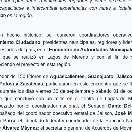
reúnen presidentes municipales, regidores y líderes de cinco e
capacitarse e intercambiar experiencias con miras a fortale
cto en la región.
n hecho histórico, se reunieron coordinadores operativ
miento Ciudadano
, presidentes municipales, regidores y líde
 estados del país, en el
Encuentro de Autoridades Municipal
que se realizó en Lagos de Moreno y con el fin de s
leciendo el proyecto en esta región.
edor de 150 líderes de
Aguascalientes, Guanajuato, Jalisc
Potosí y Zacatecas
, participaron en este encuentro que se l
durante los días viernes 30 de septiembre y sábado 01 de oc
o que concluyó con un mitin en el centro de Lagos de M
ezado por el coordinador nacional, el Senador
Dante De
pañado d
el coordinador operativo estatal de Jalisco,
José M
 Parra
; el
diputado federal y coordinador de la Bancada Na
e Álvarez Máynez
; el secretario general de Acuerdos de Movi