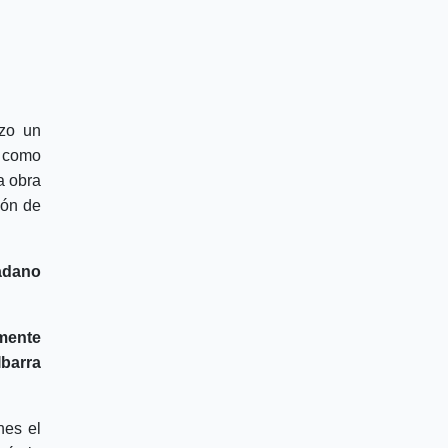
izo un
o como
a obra
ión de
adano
mente
Ibarra
nes el