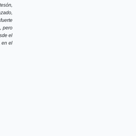
tesón,
azado,
fuerte
, pero
sde el
 en el