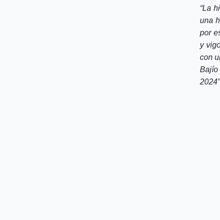
“La h
una h
por e
y vig
con u
Bajío
2024”