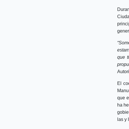
Duran
Ciuda
prin
gener
“Somo
estam
que t
propu
Autor
El co
Manue
que e
ha he
gobie
las y