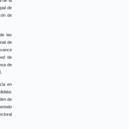
l de la
ipal de
azón de
de las
onal de
avance
Red de
ensa de
.
cia en
idata:
rden de
eriodo
ctoral