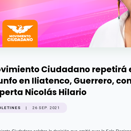
vimiento Ciudadano repetirá 
iunfo en Iliatenco, Guerrero, co
perta Nicolás Hilario
OLETINES
|
26 SEP. 2021