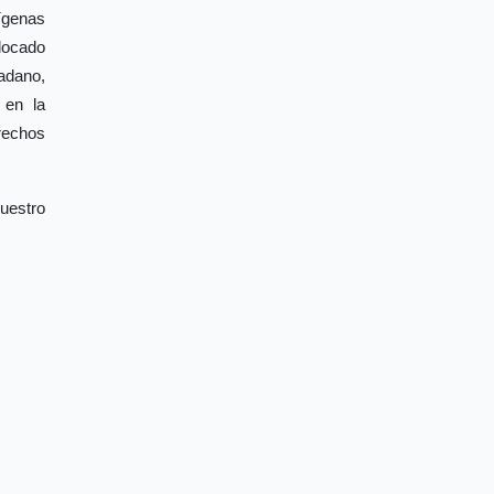
ígenas
locado
adano,
 en la
rechos
uestro