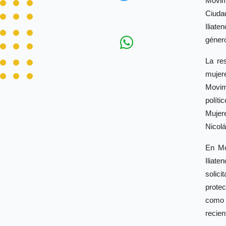
Movimi
Ciudad
Iliate
género
La re
mujere
Movim
polít
Mujere
Nicolá
En Mo
Iliat
solici
prote
como 
recien