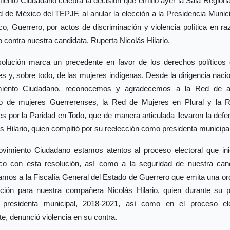
ento Ciudadano celebra la decisión que emitió ayer la Sala Regiona
 de México del TEPJF, al anular la elección a la Presidencia Munic
nco, Guerrero, por actos de discriminación y violencia política en r
 contra nuestra candidata, Ruperta Nicolás Hilario.
solución marca un precedente en favor de los derechos políticos 
s y, sobre todo, de las mujeres indígenas. Desde la dirigencia naci
iento Ciudadano, reconocemos y agradecemos a la Red de 
ico de mujeres Guerrerenses, la Red de Mujeres en Plural y la 
s por la Paridad en Todo, que de manera articulada llevaron la def
s Hilario, quien compitió por su reelección como presidenta municipal
vimiento Ciudadano estamos atentos al proceso electoral que ini
enco con esta resolución, así como a la seguridad de nuestra cand
tamos a la Fiscalía General del Estado de Guerrero que emita una o
cción para nuestra compañera Nicolás Hilario, quien durante su p
presidenta municipal, 2018-2021, así como en el proceso ele
te, denunció violencia en su contra.