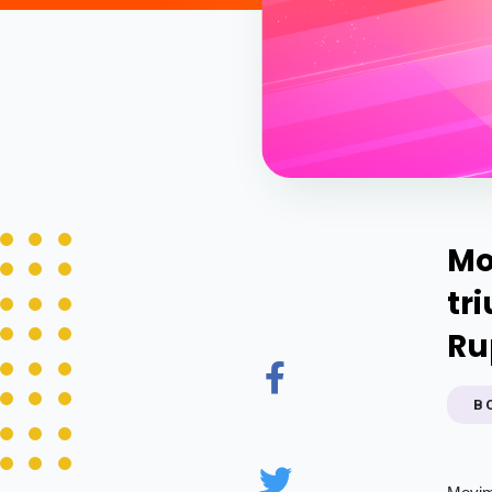
Mo
tr
Ru
B