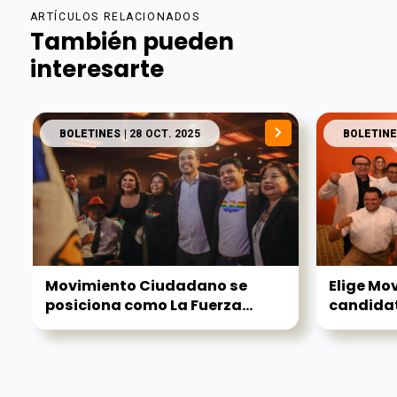
ARTÍCULOS RELACIONADOS
También pueden
interesarte
BOLETINES
| 28 OCT. 2025
BOLETINE
Movimiento Ciudadano se
Elige Mo
posiciona como La Fuerza...
candidat