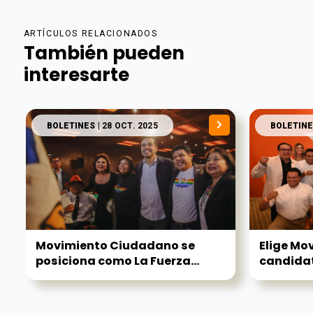
ARTÍCULOS RELACIONADOS
También pueden
interesarte
BOLETINES
| 28 OCT. 2025
BOLETINE
Movimiento Ciudadano se
Elige Mo
posiciona como La Fuerza...
candidat