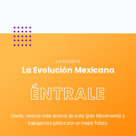
LOGREMOS
La Evolución Mexicana
ÉNTRALE
Únete, conoce más acerca de este gran Movimiento y
trabajemos juntos por un mejor futuro.