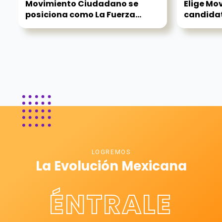
Movimiento Ciudadano se
Elige Mo
posiciona como La Fuerza...
candidat
LOGREMOS
La Evolución Mexicana
ÉNTRALE