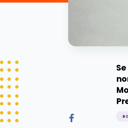
Se
no
Mo
Pr
B