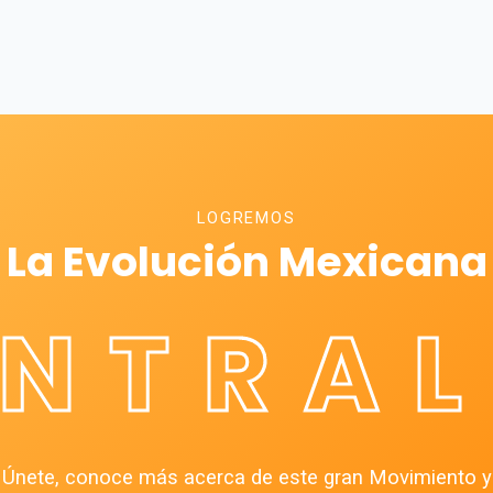
LOGREMOS
La Evolución Mexicana
ÉNTRAL
Únete, conoce más acerca de este gran Movimiento y