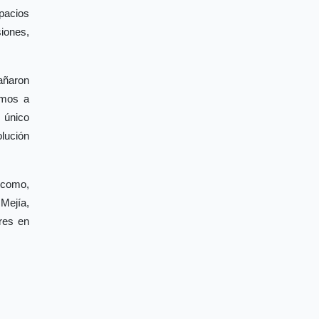
spacios
iones,
añaron
amos a
 único
lución
 como,
Mejía,
res en