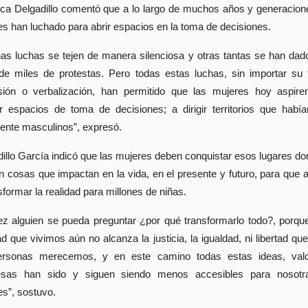
ica Delgadillo comentó que a lo largo de muchos años y generacione
s han luchado para abrir espacios en la toma de decisiones.
as luchas se tejen de manera silenciosa y otras tantas se han dado
de miles de protestas. Pero todas estas luchas, sin importar su 
sión o verbalización, han permitido que las mujeres hoy aspir
r espacios de toma de decisiones; a dirigir territorios que había
ente masculinos”, expresó.
illo García indicó que las mujeres deben conquistar esos lugares d
n cosas que impactan en la vida, en el presente y futuro, para que
sformar la realidad para millones de niñas.
ez alguien se pueda preguntar ¿por qué transformarlo todo?, porqu
ad que vivimos aún no alcanza la justicia, la igualdad, ni libertad qu
ersonas merecemos, y en este camino todas estas ideas, val
sas han sido y siguen siendo menos accesibles para nosotr
es”, sostuvo.