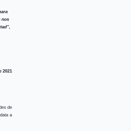
para
e nos
rtad”,
e 2021
ades de
data a