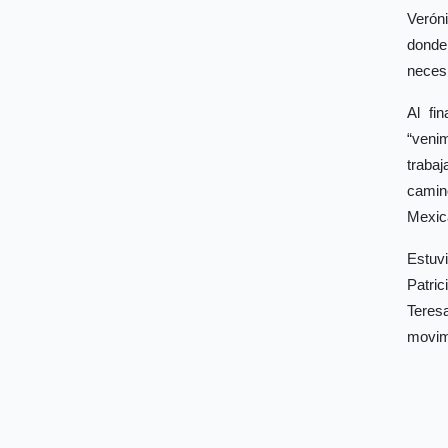
Veróni
donde
necesi
Al fi
“veni
traba
camin
Mexica
Estuv
Patri
Teres
movimi