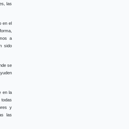
s, las
 en el
forma,
emos a
n sido
onde se
 ayuden
e en la
e todas
ores y
as las