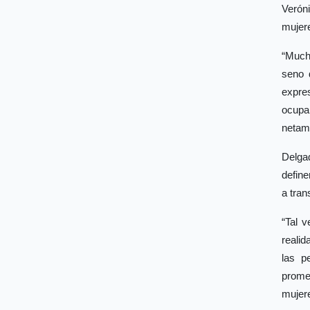
Verón
mujere
“Much
seno 
expre
ocupa
netam
Delgad
define
a tran
“Tal v
realid
las p
prome
mujer