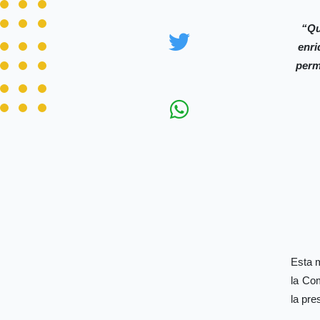
“Qu
enri
permi
Esta m
la Co
la pre