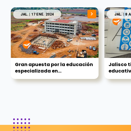
JAL.
| 17 ENE. 2024
JAL.
| 8 
Gran apuesta por la educación
Jalisco 
especializada en...
educativo