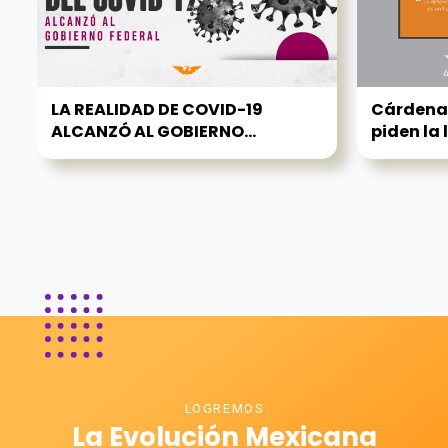
LA REALIDAD DE COVID-19
Cárdenas
ALCANZÓ AL GOBIERNO...
piden la 
LOGREMOS
La Evolución Mexicana