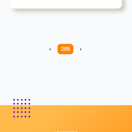
‹
205
›