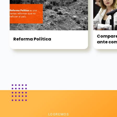
Comparec
Reforma Política
ante comi
LOGREMOS