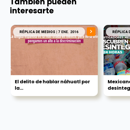
También pueden
interesarte
RÉPLICA DE MEDIOS
| 7 ENE. 2016
RÉPLICA 
El delito de hablar náhuatl por
Mexican
la...
desintegr