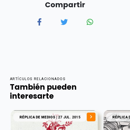
Compartir
ARTÍCULOS RELACIONADOS
También pueden
interesarte
RÉPLICA DE MEDIOS
| 27 JUL. 2015
RÉPLICA 