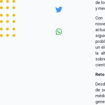
de lo
y med
Con 
novi
actu
sigu
prob
un e
la a
sobr
cient
Reto 
Desde
de s
médi
gene