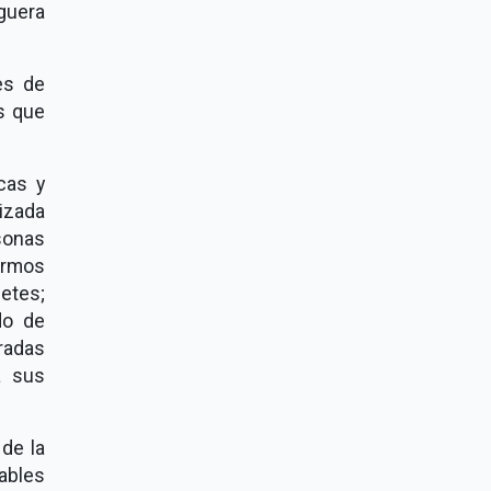
eguera
es de
s que
cas y
izada
rsonas
ermos
betes;
do de
tradas
a sus
de la
ables