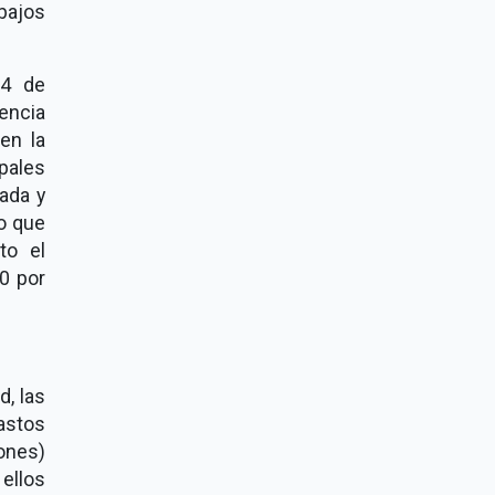
 bajos
14 de
encia
en la
pales
ada y
o que
to el
0 por
d, las
astos
ones)
ellos