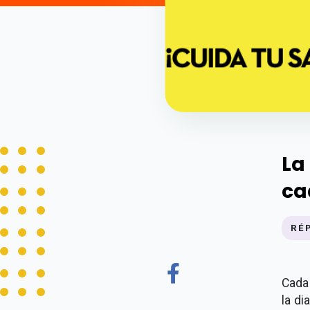
La
ca
RÉ
Cada
la di