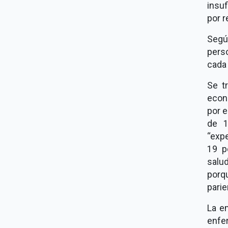
insuf
por r
Segú
pers
cada 
Se t
econ
por e
de 1
expe
19 p
salud
porq
pari
La e
enfe