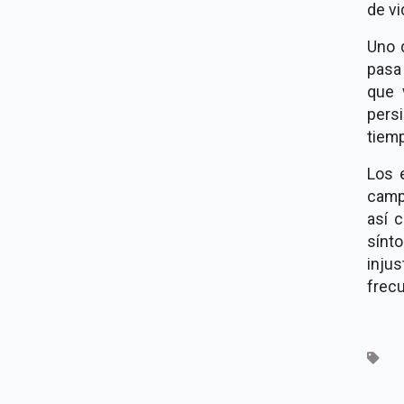
de vi
Uno 
pasa 
que 
persi
tiemp
Los 
camp
así 
sínt
injus
frecu