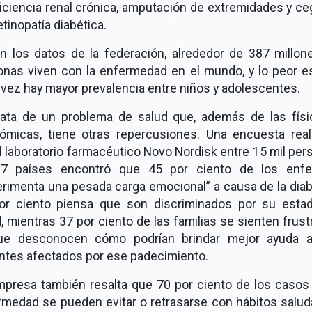
iciencia renal crónica, amputación de extremidades y c
etinopatía diabética.
n los datos de la federación, alrededor de 387 millon
onas viven con la enfermedad en el mundo, y lo peor e
vez hay mayor prevalencia entre niños y adolescentes.
rata de un problema de salud que, además de las físi
ómicas, tiene otras repercusiones. Una encuesta real
l laboratorio farmacéutico Novo Nordisk entre 15 mil pe
7 países encontró que 45 por ciento de los enf
rimenta una pesada carga emocional
a causa de la dia
or ciento piensa que son discriminados por su esta
, mientras 37 por ciento de las familias se sienten frus
ue desconocen cómo podrían brindar mejor ayuda 
entes afectados por ese padecimiento.
mpresa también resalta que 70 por ciento de los casos 
rmedad se pueden evitar o retrasarse con hábitos salud