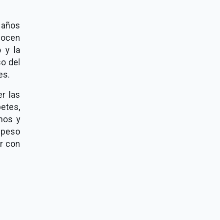
 años
onocen
 y la
so del
es.
r las
etes,
nos y
 peso
ar con