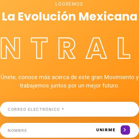
LOGREMOS
La Evolución Mexicana
ÉNTRAL
Únete, conoce más acerca de este gran Movimiento y
trabajemos juntos por un mejor futuro.
UNIRME