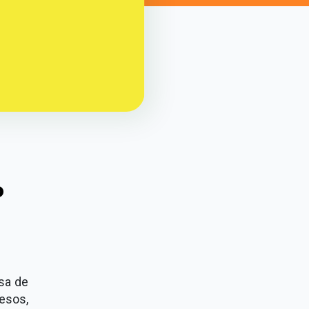
o
sa de
cesos,