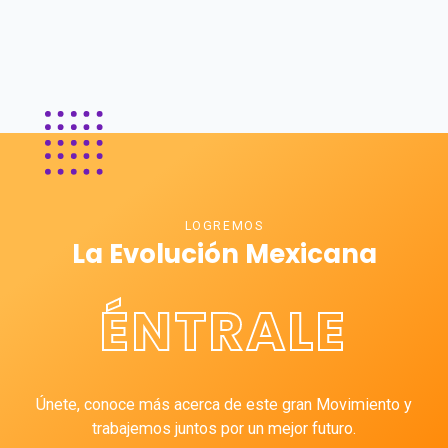
LOGREMOS
La Evolución Mexicana
ÉNTRALE
Únete, conoce más acerca de este gran Movimiento y
trabajemos juntos por un mejor futuro.