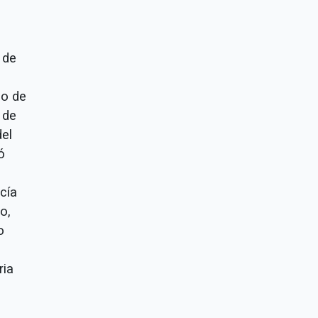
 de
io de
 de
del
ó
cía
o,
o
ria