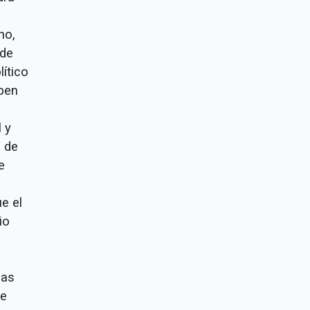
no,
 de
lítico
eben
 y
 de
e
e el
io
nas
se