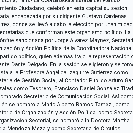
ictoria, Tam.- La Coordinadora Estatal del Partido
miento Ciudadano, celebró en esta capital su sesión
naria, encabezada por su dirigente Gustavo Cárdenas
érrez, donde se llevó a cabo la elección por unanimidad
Secretarias que conforman este organismo político. La
iónfue sancionada por Jorge Álvarez Máynez, Secretar
nización y Acción Política de la Coordinadora Nacional
partido político, quien además trajo la representación 
gente Dante Delgado. En la sesión se eligieron y se tom
esta a la Profesora Angélica Izaguirre Gutiérrez como
taria de Gestión Social, al Contador Público Arturo Gar
izales como Tesorero, Francisco Daniel González Tirad
nombrado Secretario de Comunicación Social. Así com
ién se nombró a Mario Alberto Ramos Tamez , como
etario de Organización y Acción Política, como Secreta
rganización Sectorial, se nombró a la Doctora Martha
dia Mendoza Meza y como Secretaria de Círculos