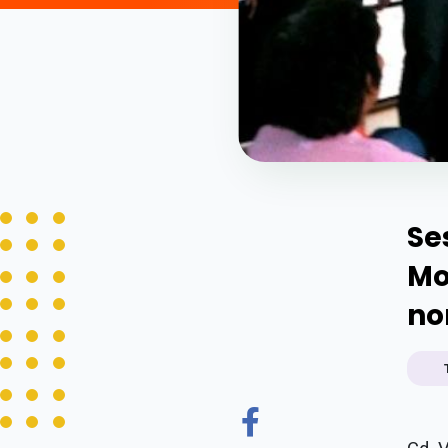
Se
Mo
no