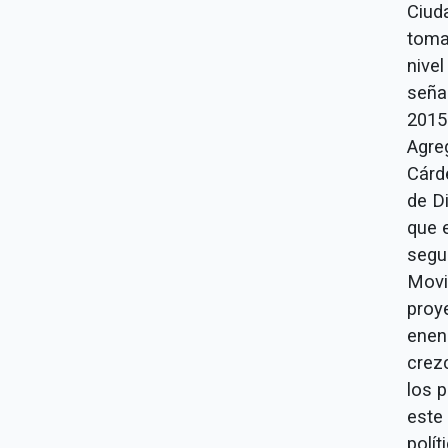
Ciud
toma
nivel
seña
2015
Agre
Cárd
de D
que e
segur
Movi
proy
enen
crez
los 
este 
polít