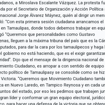
adanos, a Miroslava Escalante Vázquez. La protesta f
da por el Secretario de Organización y Acción Política 
 nacional Jorge Álvarez Máynez, quién al dirigir un men
ló: "Con esta primera sesión ciudadana arrancamos el
 en Tamaulipas, donde todos debemos trabajar en equi
gó "Queremos que personalidades como Gustavo
enas, lleguen a la máxima tribuna del país que es la C
iputados, para dar la cara por los tamaulipecos y haga 
l gobierno no está haciendo, que es el exigir garantizar
idad". Dijo que el mensaje de la dirigencia nacional de
miento Ciudadano, es arropar a con sentido de equipo 
ecto político de Tamaulipasy se consolide como se hi
 Victoria. "Queremos que Movimiento Ciudadano tamb
ca en Nuevo Laredo, en Tampico Reynosa y en cada u
puntos del estado, por eso les pedimos que trabajen ju
gran líder y conformar un gran equipo electoral, jurídic
ico, para hacer una defensa de la victoria que se obten