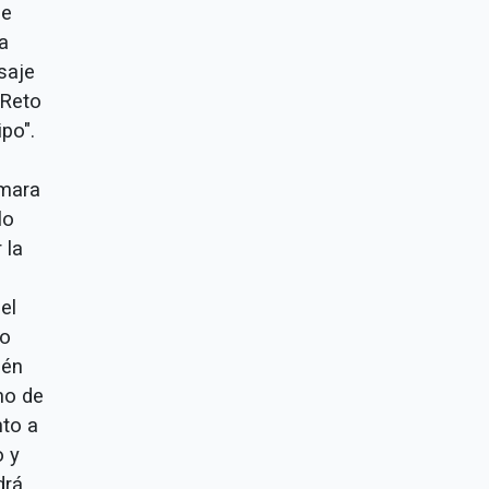
ue
a
saje
 Reto
po".
ámara
lo
 la
el
zo
ién
no de
nto a
o y
drá