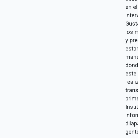
en el
inte
Gust
los m
y pre
esta
mane
dond
este 
reali
tran
prime
Insti
info
dilap
gent