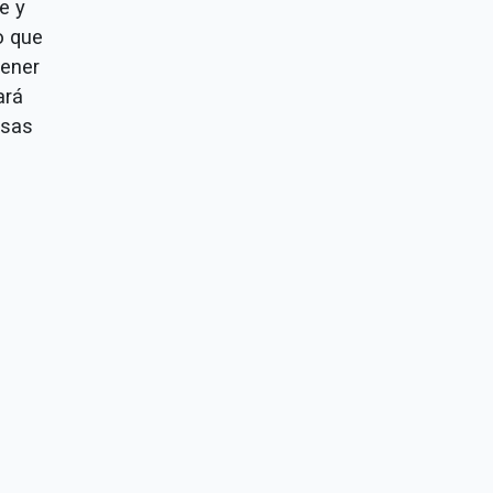
e y
o que
tener
ará
rsas