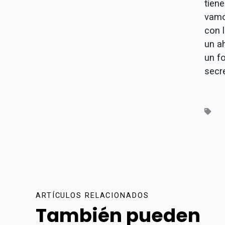
tien
vamo
con 
un a
un f
secr
ARTÍCULOS RELACIONADOS
También pueden