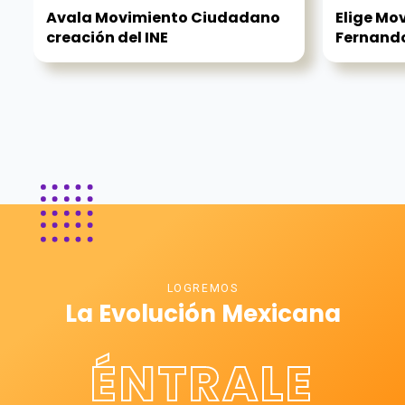
Avala Movimiento Ciudadano
Elige Mo
creación del INE
Fernando
LOGREMOS
La Evolución Mexicana
ÉNTRALE