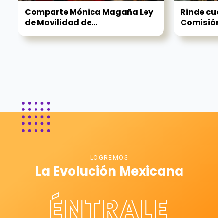
Comparte Mónica Magaña Ley
Rinde cu
de Movilidad de...
Comisión 
LOGREMOS
La Evolución Mexicana
ÉNTRALE