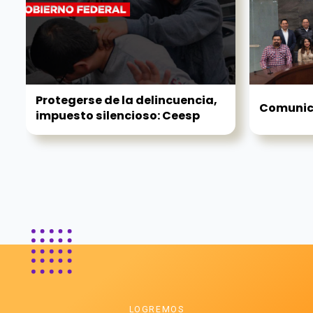
Protegerse de la delincuencia,
Comunica
impuesto silencioso: Ceesp
LOGREMOS