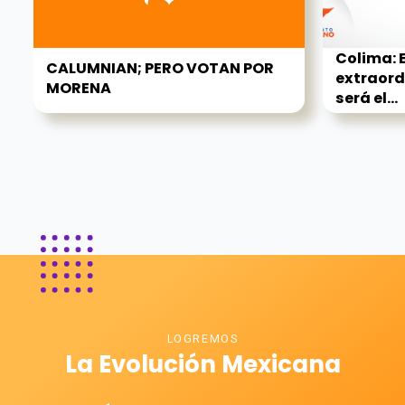
Colima: 
CALUMNIAN; PERO VOTAN POR
extraord
MORENA
será el...
LOGREMOS
La Evolución Mexicana