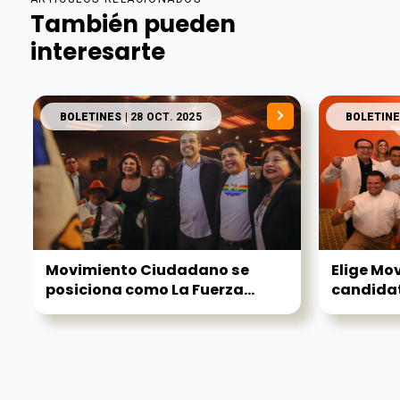
También pueden
interesarte
BOLETINES
| 28 OCT. 2025
BOLETINE
Movimiento Ciudadano se
Elige Mo
posiciona como La Fuerza...
candidat