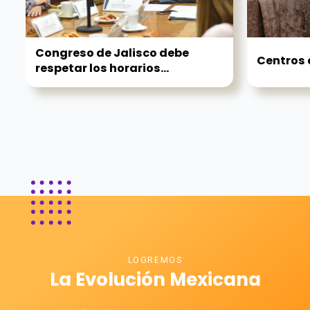
Congreso de Jalisco debe
Centros 
respetar los horarios...
LOGREMOS
La Evolución Mexicana