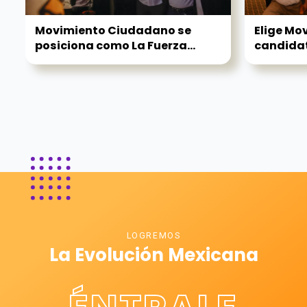
Movimiento Ciudadano se
Elige Mo
posiciona como La Fuerza...
candidat
LOGREMOS
La Evolución Mexicana