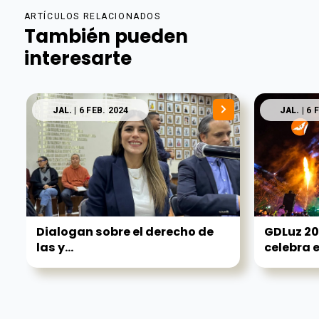
ARTÍCULOS RELACIONADOS
También pueden
interesarte
JAL.
| 6 FEB. 2024
JAL.
| 6 
Dialogan sobre el derecho de
GDLuz 202
las y...
celebra el