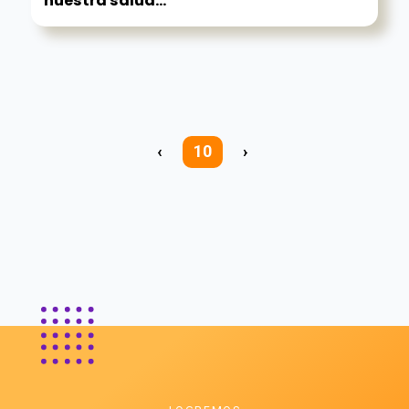
nuestra salud...
‹
10
›