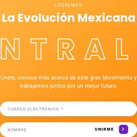
LOGREMOS
La Evolución Mexicana
ÉNTRAL
Únete, conoce más acerca de este gran Movimiento y
trabajemos juntos por un mejor futuro.
UNIRME