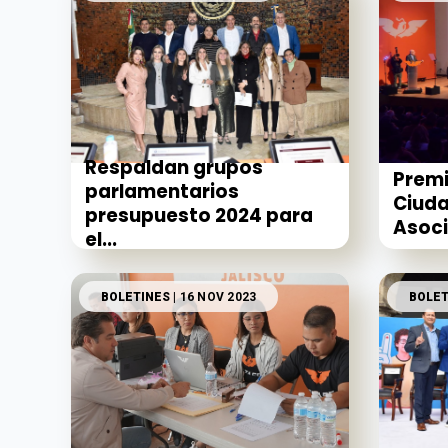
Respaldan grupos
Prem
parlamentarios
Ciuda
presupuesto 2024 para
Asocia
el...
BOLETINES
| 16 NOV 2023
BOLET