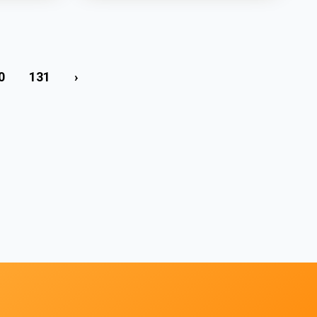
0
131
›