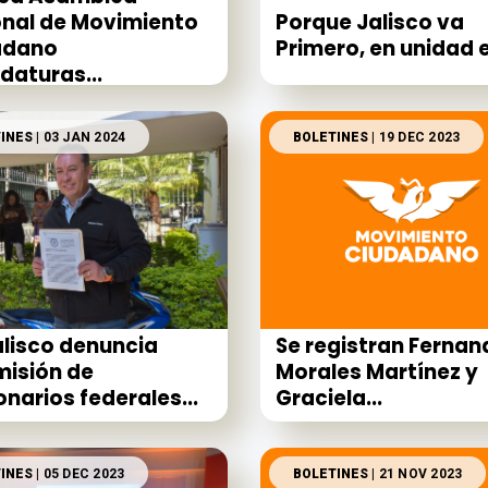
Porque Jalisco va
nal de Movimiento
Primero, en unidad el
adano
daturas...
INES
| 03 JAN 2024
BOLETINES
| 19 DEC 2023
lisco denuncia
Se registran Fernan
misión de
Morales Martínez y
onarios federales...
Graciela...
INES
| 05 DEC 2023
BOLETINES
| 21 NOV 2023