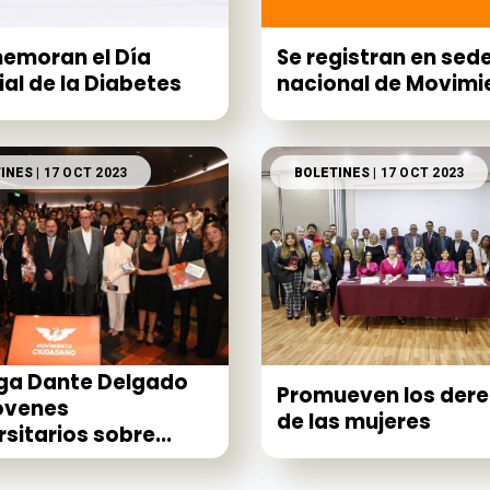
emoran el Día
Se registran en sed
al de la Diabetes
nacional de Movimie
INES
| 17 OCT 2023
BOLETINES
| 17 OCT 2023
ga Dante Delgado
Promueven los der
óvenes
de las mujeres
rsitarios sobre...