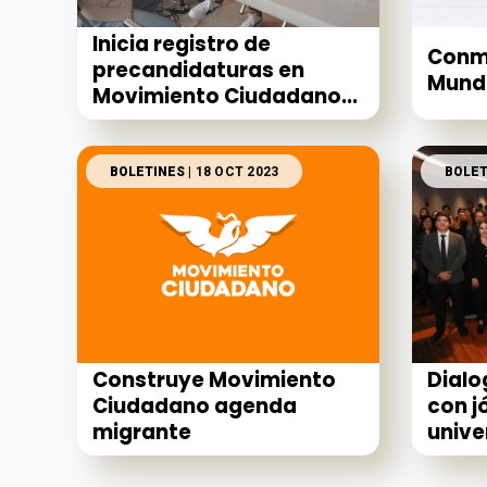
Inicia registro de
Conm
precandidaturas en
Mundi
Movimiento Ciudadano...
BOLETINES
| 18 OCT 2023
BOLET
Construye Movimiento
Dialo
Ciudadano agenda
con j
migrante
unive