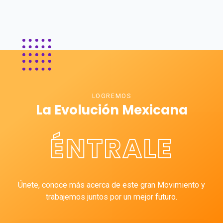
LOGREMOS
La Evolución Mexicana
ÉNTRALE
Únete, conoce más acerca de este gran Movimiento y
trabajemos juntos por un mejor futuro.