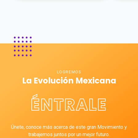
LOGREMOS
La Evolución Mexicana
ÉNTRALE
Únete, conoce más acerca de este gran Movimiento y
trabajemos juntos por un mejor futuro.