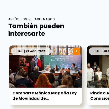
ARTÍCULOS RELACIONADOS
También pueden
interesarte
JAL.
| 29 AGO. 2024
JAL.
| 20 
Comparte Mónica Magaña Ley
Rinde cu
de Movilidad de...
Comisión 