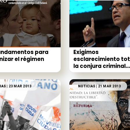
fundamentos para
Exigimos
izar el régimen
esclarecimiento tot
la conjura criminal...
IAS
| 23 MAR 2013
NOTICIAS
| 21 MAR 2013