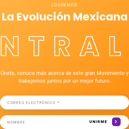
LOGREMOS
La Evolución Mexicana
ÉNTRAL
Únete, conoce más acerca de este gran Movimiento y
trabajemos juntos por un mejor futuro.
UNIRME