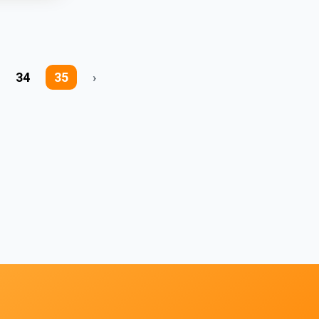
34
35
›