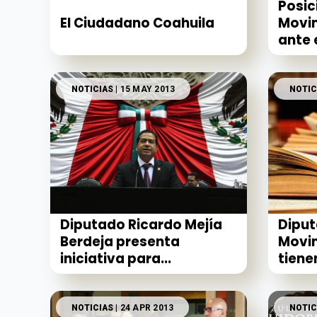
Posic
El Ciudadano Coahuila
Movi
ante 
NOTICIAS
| 15 MAY 2013
NOTIC
Diputado Ricardo Mejía
Diput
Berdeja presenta
Movi
iniciativa para...
tienen
NOTICIAS
| 24 APR 2013
NOTIC