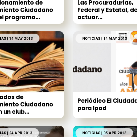
ionamiento de
Las Procuradurías,
miento Ciudadano
Federal y Estatal, d
el programa...
actuar...
IAS
| 14 MAY 2013
NOTICIAS
| 14 MAY 2013
ados de
Periódico El Ciudad
miento Ciudadano
para Ipad
 un club...
IAS
| 24 APR 2013
NOTICIAS
| 05 APR 2013