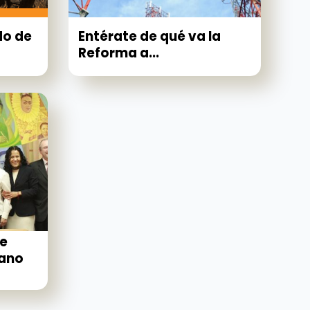
do de
Entérate de qué va la
Reforma a...
de
ano